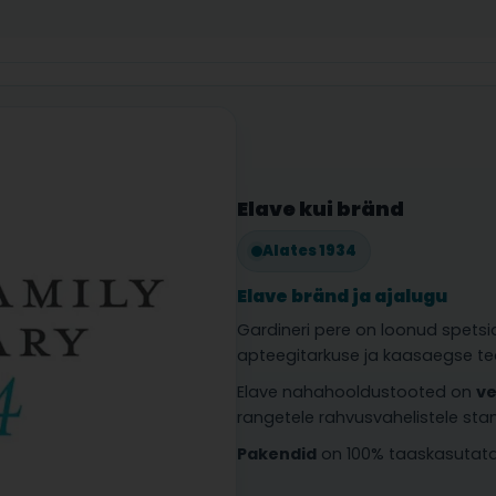
Elave kui bränd
Alates 1934
Elave bränd ja ajalugu
Gardineri pere on loonud spetsi
apteegitarkuse ja kaasaegse t
Elave nahahooldustooted on
ve
rangetele rahvusvahelistele stan
Pakendid
on 100% taaskasutatav