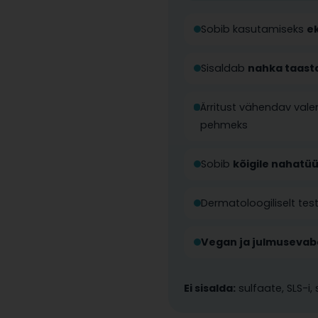
Sobib kasutamiseks
e
Sisaldab
nahka taasta
Ärritust vähendav val
pehmeks
Sobib
kõigile nahatü
Dermatoloogiliselt test
Vegan ja julmusevab
Ei sisalda:
sulfaate, SLS-i,