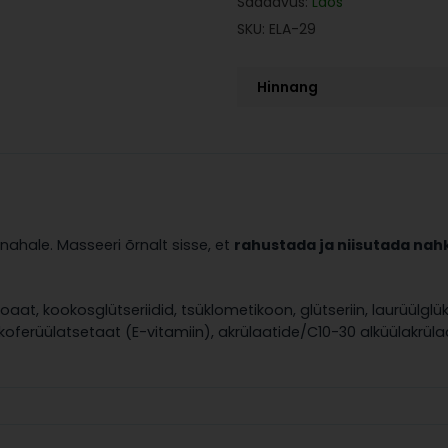
Saadavus:
Laos
SKU:
ELA-29
Hinnang
hale. Masseeri õrnalt sisse, et
rahustada ja niisutada nah
aat, kookosglütseriidid, tsüklometikoon, glütseriin, laurüülgl
okoferüülatsetaat (E-vitamiin), akrülaatide/C10-30 alküülakrü