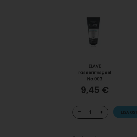
ELAVE
raseerimisgeel
No.003
9,45 €
-
+
LISA OS