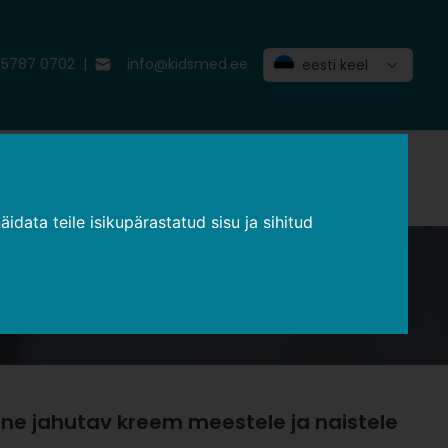
Language
 5787 0702
|
info@kidsmed.ee
eesti keel
Se
data teile isikupärastatud sisu ja sihitud
ja naistele
gne jahutav kreem meestele ja naistele