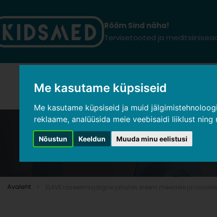
Rõõm Sind näha!
Skip
Tervisetooted ja meditsiinise
to
Content
Me kasutame küpsiseid
KÕIK TOOTED
MEDITSIINISEADMED
APTEEGIKOSME
Me kasutame küpsiseid ja muid jälgimistehnoloogiai
reklaame, analüüsida meie veebisaidi liiklust ning
Nõustun
Keeldun
Muuda minu eelistusi
ELAVE rase
Avaleht
ELAVE raseerimisjärgne jahutav kreem meestele ja naistel
Skip
to