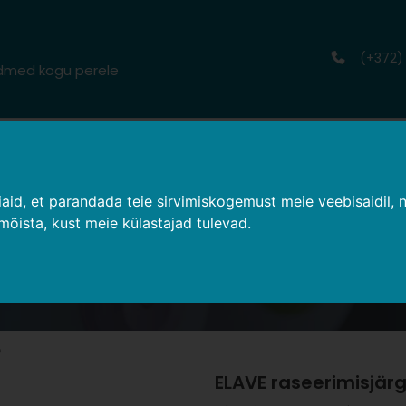
(+372)
admed kogu perele
ETIKA
EMALE
TERVISETOOTED
BLOGI
d, et parandada teie sirvimiskogemust meie veebisaidil, näi
 mõista, kust meie külastajad tulevad.
erimisjärgne jahutav kreem meestele 
e
ELAVE raseerimisjär