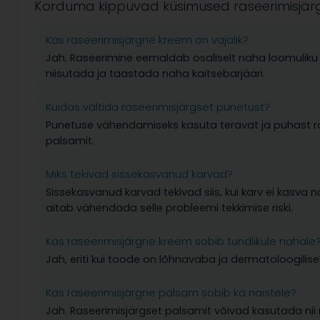
Korduma kippuvad küsimused raseerimisjär
Kas raseerimisjärgne kreem on vajalik?
Jah. Raseerimine eemaldab osaliselt naha loomuliku k
niisutada ja taastada naha kaitsebarjääri.
Kuidas vältida raseerimisjärgset punetust?
Punetuse vähendamiseks kasuta teravat ja puhast ras
palsamit.
Miks tekivad sissekasvanud karvad?
Sissekasvanud karvad tekivad siis, kui karv ei kasva
aitab vähendada selle probleemi tekkimise riski.
Kas raseerimisjärgne kreem sobib tundlikule nahale
Jah, eriti kui toode on lõhnavaba ja dermatoloogiliselt
Kas raseerimisjärgne palsam sobib ka naistele?
Jah. Raseerimisjärgset palsamit võivad kasutada nii 