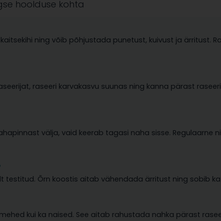
gse hoolduse kohta
SAA -5%
ESIMESELT OSTULT
aitsekihi ning võib põhjustada punetust, kuivust ja ärritust.
Email
eerijat, raseeri karvakasvu suunas ning kanna pärast raseerim
Liitun Kidsmed'i uudiskirja listiga.
SAADA MULLE KOOD
 nahapinnast välja, vaid keerab tagasi naha sisse. Regulaarne 
?
 testitud. Õrn koostis aitab vähendada ärritust ning sobib ka tu
mehed kui ka naised. See aitab rahustada nahka pärast raseeri