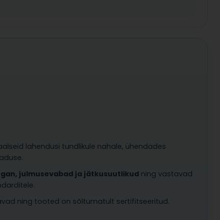
aalseid lahendusi tundlikule nahale, ühendades
eaduse.
gan, julmusevabad ja jätkusuutlikud
ning vastavad
darditele.
ad ning tooted on sõltumatult sertifitseeritud.