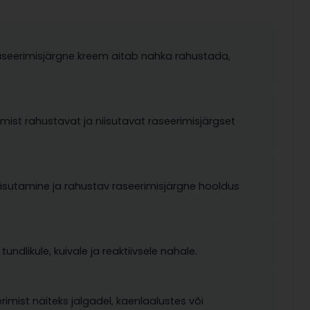
 Raseerimisjärgne kreem aitab nahka rahustada,
ist rahustavat ja niisutavat raseerimisjärgset
niisutamine ja rahustav raseerimisjärgne hooldus
ndlikule, kuivale ja reaktiivsele nahale.
mist näiteks jalgadel, kaenlaalustes või