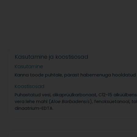
Kasutamine ja koostisosad
Kasutamine
Kanna toode puhtale, pärast habemenuga hooldatud na
Koostisosad
Puhastatud vesi, dikaprüülkarbonaat, C12-15 alküülbenso
vera lehe mahl (
Aloe Barbadensis
), fenoksüetanool, t
dinaatrium-EDTA.