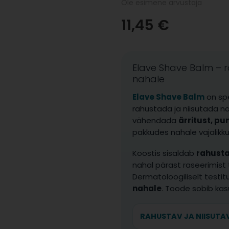
Ole esimene arvustaja
11,45 €
Elave Shave Balm – r
nahale
Elave Shave Balm
on sp
rahustada ja niisutada na
vähendada
ärritust, p
pakkudes nahale vajalikku 
Koostis sisaldab
rahusta
nahal pärast raseerimist
Dermatoloogiliselt testi
nahale
. Toode sobib kas
RAHUSTAV JA NIISUTA