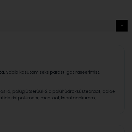
ka
. Sobib kasutamiseks pärast igat raseerimist.
ükosiid, polüglütserüül-2 dipolühüdroksüstearaat, aaloe
laatide ristpolümeer, mentool, ksantaankumm,