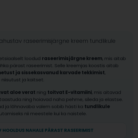
ahustav raseerimisjärgne kreem tundlikule
etsiaalselt loodud
raseerimisjärgne kreem
, mis aitab
hka pärast raseerimist. Selle kreemjas koostis aitab
unetust ja sissekasvanud karvade tekkimist
,
niisutust ja kaitset.
vat aloe verat
ning
toitvat E-vitamiini
, mis aitavad
 taastuda ning hoiavad naha pehme, sileda ja elastse.
tud ja lõhnavaba valem sobib hästi ka
tundlikule
utamiseks nii meestele kui ka naistele.
V HOOLDUS NAHALE PÄRAST RASEERIMIST