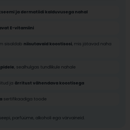
kseemi ja dermatiidi kalduvusega nahal
vat E-vitamiini
em sisaldab
niisutavaid koostisosi
, mis jätavad naha
üpidele
, sealhulgas tundlikule nahale
itud ja
ärritust vähendava koostisega
a
sertifikaadiga toode
 seepi, parfüüme, alkoholi ega värvaineid.